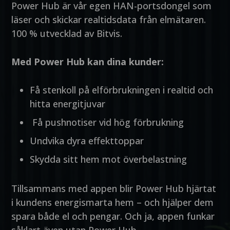
Power Hub är vår egen HAN-portsdongel som
läser och skickar realtidsdata från elmätaren.
100 % utvecklad av Bitvis.
Med Power Hub kan dina kunder:
Få stenkoll på elförbrukningen i realtid och
hitta energitjuvar
Få pushnotiser vid hög förbrukning
Undvika dyra effekttoppar
Skydda sitt hem mot överbelastning
Tillsammans med appen blir Power Hub hjärtat
i kundens energismarta hem – och hjälper dem
spara både el och pengar. Och ja, appen funkar
såklart även utan Power Hub.