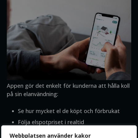
Appen gör det enkelt för kunderna att hålla koll
på sin elanvändning:
Se hur mycket el de köpt och förbrukat
Följa elspotpriset i realtid
Ladda elbilen när priset är som lägst
Webbplatsen använder kakor