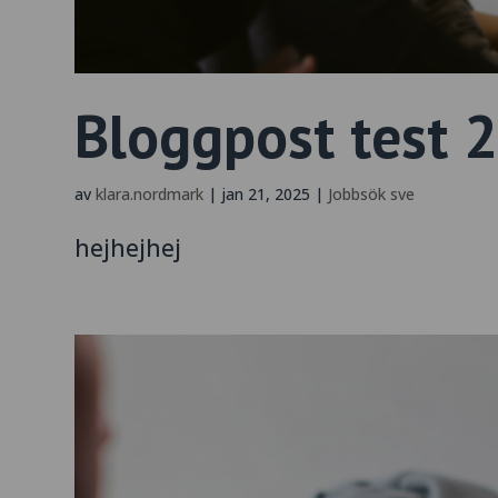
Bloggpost test 2
av
klara.nordmark
|
jan 21, 2025
|
Jobbsök sve
hejhejhej