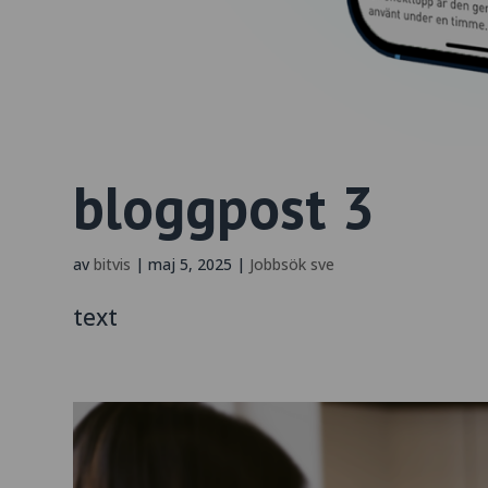
bloggpost 3
av
bitvis
|
maj 5, 2025
|
Jobbsök sve
text