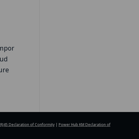
empor
rud
ure
RJ45 Declaration of Conformity
|
Power Hub KM Declaration of