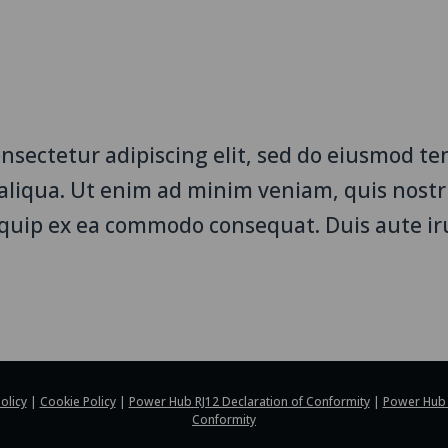
onsectetur adipiscing elit, sed do eiusmod t
 aliqua. Ut enim ad minim veniam, quis nost
aliquip ex ea commodo consequat. Duis aute ir
olicy
|
Cookie Policy
|
Power Hub RJ12 Declaration of Conformity
|
Power Hub 
Conformity