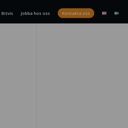
Bitvis
Jobba hos oss
Kontakta oss
Kundappen
Realtidsmätaren Power Hub