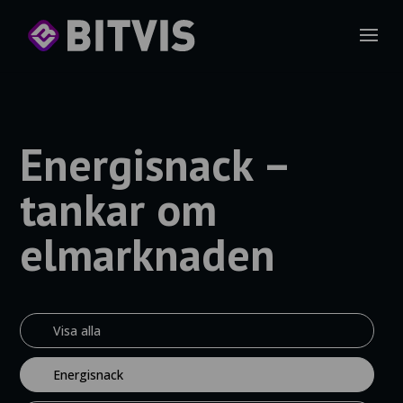
Energisnack –
tankar om
elmarknaden
Visa alla
Energisnack