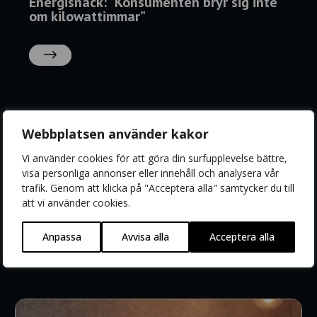
Energisnack: ”Konsumenten bryr sig inte
om kilowattimmar”
LÄS
MER
Webbplatsen använder kakor
Vi använder cookies för att göra din surfupplevelse bättre,
visa personliga annonser eller innehåll och analysera vår
Energisnack: Bör elhandeln bli mer som
trafik. Genom att klicka på "Acceptera alla" samtycker du till
börshandel?
att vi använder cookies.
LÄS
Anpassa
Avvisa alla
Acceptera alla
MER